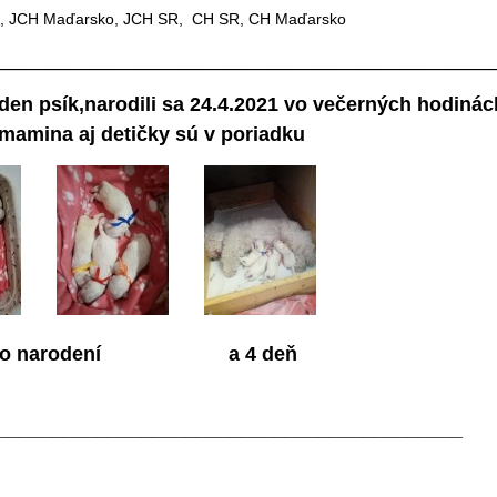
rsko, JCH SR, CH SR, CH Maďarsko
_____________________________________________
den psík,narodili sa 24.4.2021 vo večerných hodinác
 mamina aj detičky sú v poriadku
ení a 4 deň
__________________________________________