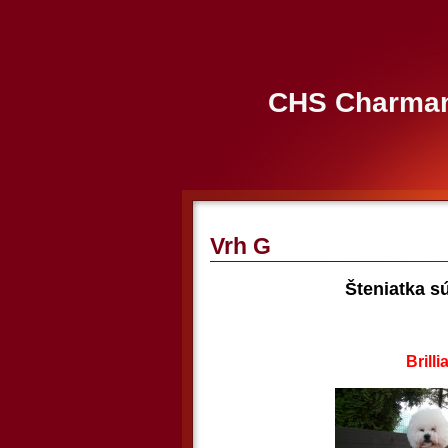
CHS Charmant
Vrh G
Šteniatka sú zo zah
klik na zväčše
Brilliance Char