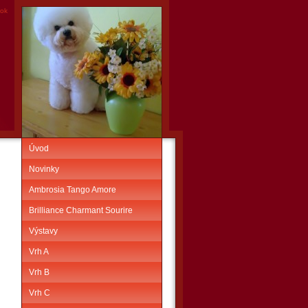
nok
Úvod
Novinky
Ambrosia Tango Amore
Brilliance Charmant Sourire
Výstavy
Vrh A
Vrh B
Vrh C