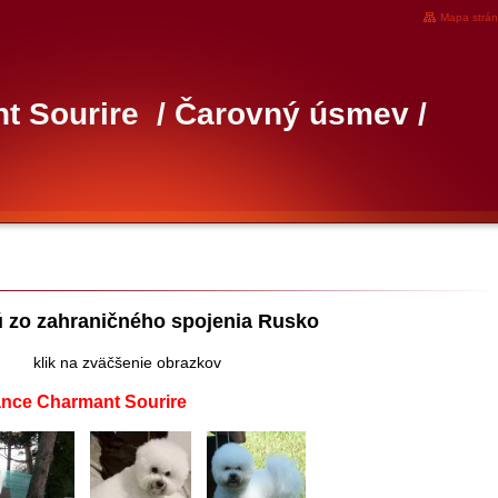
Mapa strá
 Sourire / Čarovný úsmev /
raničného spojenia Rusko
nie obrazkov
mant Sourire