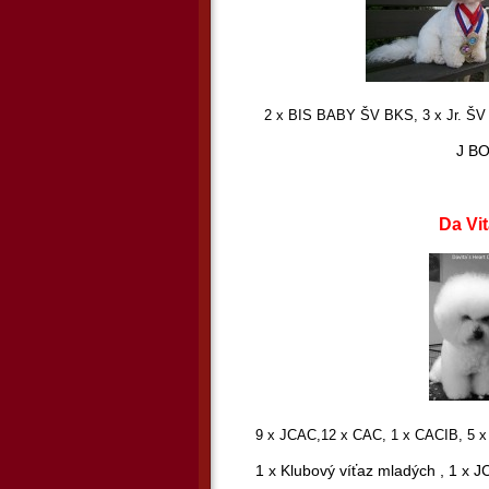
2 x BIS BABY ŠV BKS, 3 x Jr. ŠV BK
J BOB SR, JCH SR
Da Vita´ s Heart 
9 x JCAC,12 x CAC, 1 x CACIB, 5 x R.
1 x Klubový víťaz mladých , 1 x J