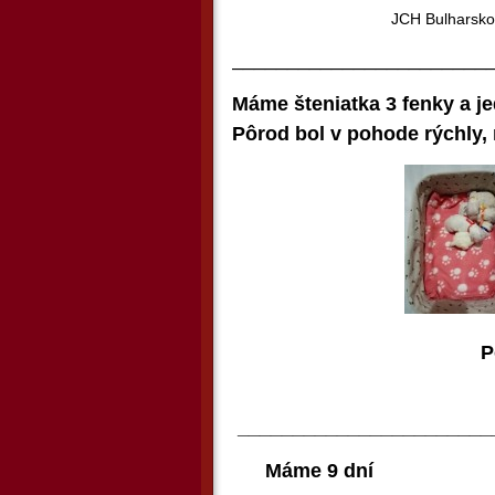
JCH Bulharsko, JCH Maďa
_______________________
Máme šteniatka 3 fenky a je
Pôrod bol v pohode rýchly,
Po narod
_______________________
Máme 9 dní