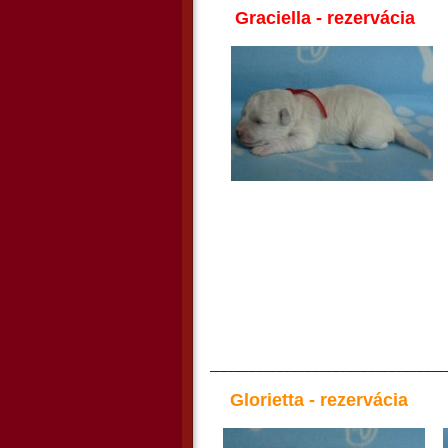
Graciella - rezervácia
__________________________________
Glorietta - rezervácia