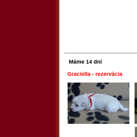
__________________________________
Máme 14 dní
Graciella - rezervácia