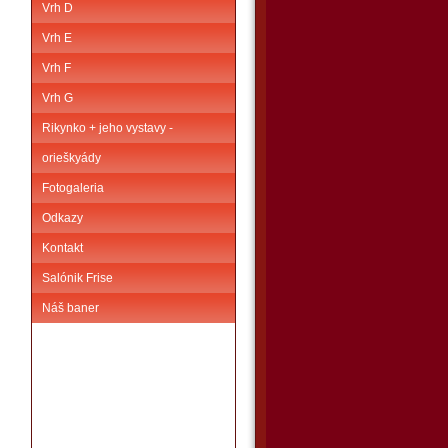
Vrh D
Vrh E
Vrh F
Vrh G
Rikynko + jeho vystavy -
orieškyády
Fotogaleria
Odkazy
Kontakt
Salónik Frise
Náš baner
,