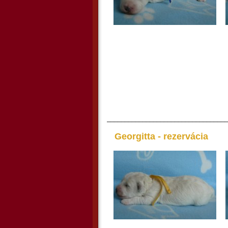
__________________________________
Georgitta - rezervácia