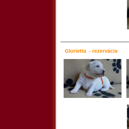
_______________________
Glorietta - rezervácia